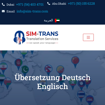
+971 (50) 155 6228
Abu Dhabi
+971 (54) 403 4701
Dubai
info@sim-trans.com
Email
العربية
Übersetzung Deutsch
Englisch